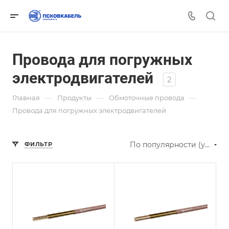
Провода для погружных
электродвигателей
2
—
—
—
Главная
Продукты
Обмоточные провода
Провода для погружных электродвигателей
По популярности (убывание)
ФИЛЬТР