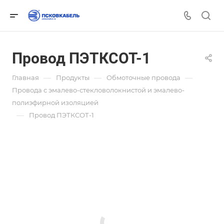
Провод ПЭТКСОТ-1
—
—
—
Главная
Продукты
Обмоточные провода
Провода с эмалево-стекловолокнистой и эмалево-
полиэфирной изоляцией
—
Провод ПЭТКСОТ-1