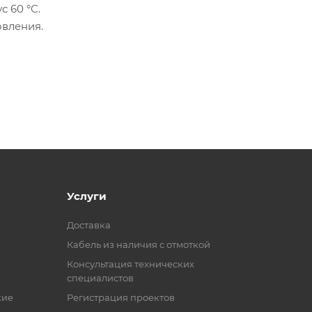
 60 °С.
овления.
Услуги
Доставка
Кабель из наличия с отмоткой
Консультация технических
специалистов
кие
Регистрация проектов