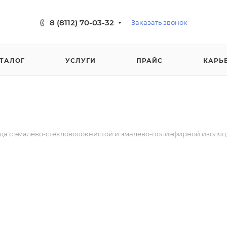
8 (8112) 70-03-32
Заказать звонок
ТАЛОГ
УСЛУГИ
ПРАЙС
КАРЬ
да с эмалево-стекловолокнистой и эмалево-полиэфирной изоля