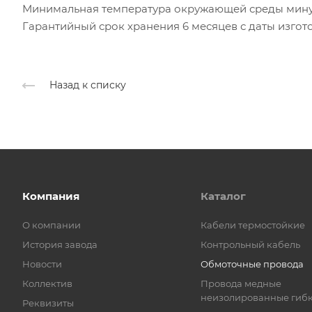
Минимальная температура окружающей среды минус
Гарантийный срок хранения 6 месяцев с даты изгот
Назад к списку
Компания
Каталог
О компании
Кабели термостойкие
История завода
Контрольный кабель
Новости
Обмоточные провода
Коллектив
Провода медные
неизолированные гиб
Реквизиты