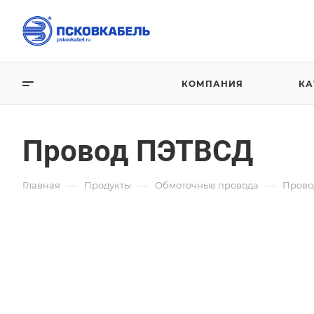
КОМПАНИЯ
КА
Провод ПЭТВСД
—
—
—
Главная
Продукты
Обмоточные провода
Прово