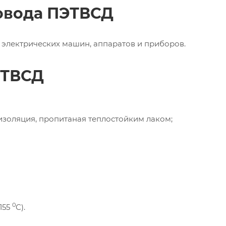
овода ПЭТВСД
электрических машин, аппаратов и приборов.
ЭТВСД
изоляция, пропитаная теплостойким лаком;
0
155
С).