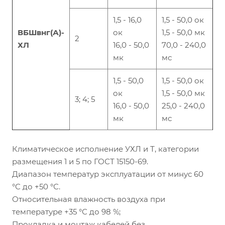
1,5 - 16,0
1,5 - 50,0 ок
ВБШвнг(А)-
ок
1,5 - 50,0 мк
2
ХЛ
16,0 - 50,0
70,0 - 240,0
мк
мс
1,5 - 50,0
1,5 - 50,0 ок
ок
1,5 - 50,0 мк
3; 4; 5
16,0 - 50,0
25,0 - 240,0
мк
мс
Климатическое исполнение УХЛ и Т, категории
размещения 1 и 5 по ГОСТ 15150-69.
Диапазон температур эксплуатации от минус 60
°С до +50 °С.
Относительная влажность воздуха при
температуре +35 °С до 98 %;
Прокладка и монтаж кабелей без