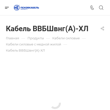
Кабель ВВБШвнг(А)-ХЛ
—
—
—
Главная
Продукты
Кабели силовые
—
Кабели силовые с медной жилой
Кабель ВВБШвнг(А)-ХЛ